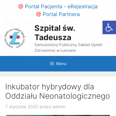
Przeskocz
@
Portal Pacjenta - eRejestracja
do
@
Portal Partnera
treści
Otwórz
Szpital św.
Tadeusza
Samodzielny Publiczny Zakład Opieki
Zdrowotnej w Łukowie
Menu
Inkubator hybrydowy dla
Oddziału Neonatologicznego
7 stycznia 2020
przez
admin