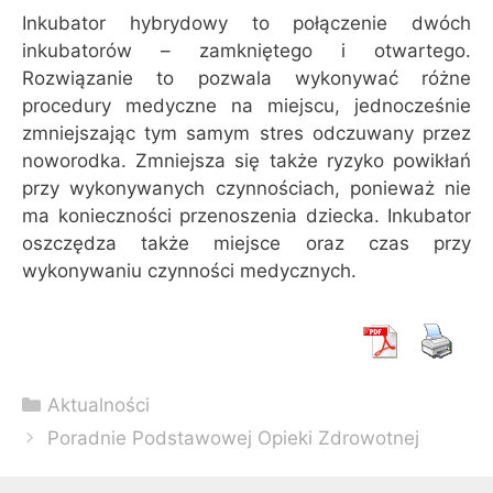
Inkubator hybrydowy to połączenie dwóch
inkubatorów – zamkniętego i otwartego.
Rozwiązanie to pozwala wykonywać różne
procedury medyczne na miejscu, jednocześnie
zmniejszając tym samym stres odczuwany przez
noworodka. Zmniejsza się także ryzyko powikłań
przy wykonywanych czynnościach, ponieważ nie
ma konieczności przenoszenia dziecka. Inkubator
oszczędza także miejsce oraz czas przy
wykonywaniu czynności medycznych.
Kategorie
Aktualności
Zobacz
Poradnie Podstawowej Opieki Zdrowotnej
wpisy