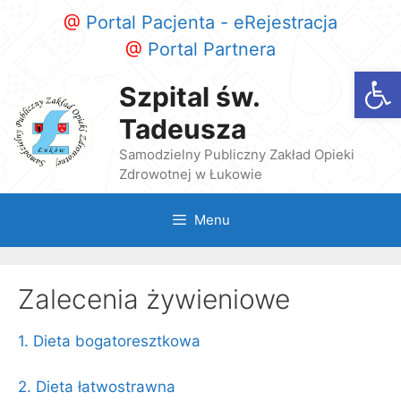
Przeskocz
@
Portal Pacjenta - eRejestracja
do
@
Portal Partnera
treści
Otwórz
Szpital św.
Tadeusza
Samodzielny Publiczny Zakład Opieki
Zdrowotnej w Łukowie
Menu
Zalecenia żywieniowe
1. Dieta bogatoresztkowa
2. Dieta łatwostrawna