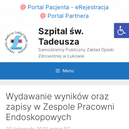
Przeskocz
@
Portal Pacjenta - eRejestracja
do
@
Portal Partnera
treści
Otwórz
Szpital św.
Tadeusza
Samodzielny Publiczny Zakład Opieki
Zdrowotnej w Łukowie
Menu
Wydawanie wyników oraz
zapisy w Zespole Pracowni
Endoskopowych
30 listopada 2023
przez
EC