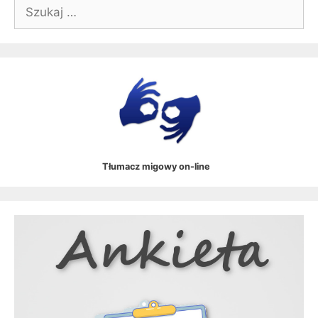
Szukaj:
Tłumacz migowy on-line