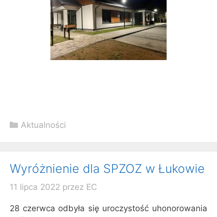
Kategorie
Aktualności
Wyróżnienie dla SPZOZ w Łukowie
11 lipca 2022
przez
EC
28
czerwca odbyła się uroczystość uhonorowania