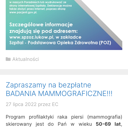
Kategorie
Aktualności
Zapraszamy na bezpłatne
BADANIA MAMMOGRAFICZNE!!!
27 lipca 2022
przez
EC
Program profilaktyki raka piersi (mammografia)
skierowany jest do Pań w wieku
50-69 lat
,