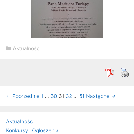
Kategorie
Aktualności
Zobacz
← Poprzednie
1
…
30
31
32
…
51
Następne →
wpisy
Aktualności
Konkursy i Ogłoszenia