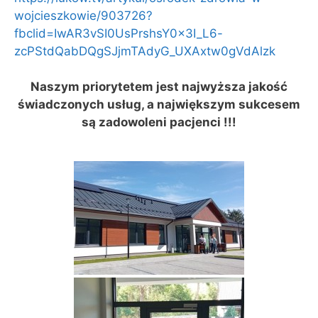
wojcieszkowie/903726?
fbclid=IwAR3vSI0UsPrshsY0x3I_L6-
zcPStdQabDQgSJjmTAdyG_UXAxtw0gVdAlzk
Naszym priorytetem jest najwyższa jakość
świadczonych usług, a największym sukcesem
są zadowoleni pacjenci !!!