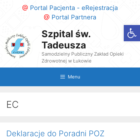
Przeskocz
@
Portal Pacjenta - eRejestracja
do
@
Portal Partnera
treści
Otwórz
Szpital św.
Tadeusza
Samodzielny Publiczny Zakład Opieki
Zdrowotnej w Łukowie
Menu
EC
Deklaracje do Poradni POZ