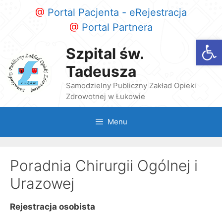
Przeskocz
@
Portal Pacjenta - eRejestracja
do
@
Portal Partnera
treści
Otwórz
Szpital św.
Tadeusza
Samodzielny Publiczny Zakład Opieki
Zdrowotnej w Łukowie
Menu
Poradnia Chirurgii Ogólnej i
Urazowej
Rejestracja osobista