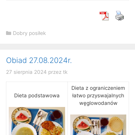
Kategorie
Dobry posiłek
Obiad 27.08.2024r.
27 sierpnia 2024
przez
tk
Dieta z ograniczeniem
Dieta podstawowa
łatwo przyswajalnych
węglowodanów