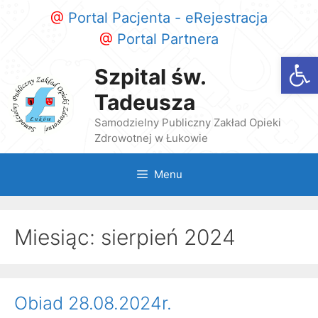
Przeskocz
@
Portal Pacjenta - eRejestracja
do
@
Portal Partnera
treści
Otwórz
Szpital św.
Tadeusza
Samodzielny Publiczny Zakład Opieki
Zdrowotnej w Łukowie
Menu
Miesiąc:
sierpień 2024
Obiad 28.08.2024r.