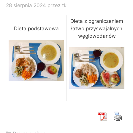
28 sierpnia 2024
przez
tk
Dieta z ograniczeniem
Dieta podstawowa
łatwo przyswajalnych
węglowodanów
Kategorie