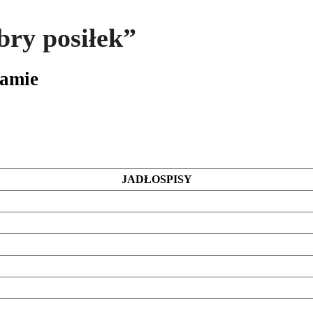
ry posiłek”
ramie
JADŁOSPISY